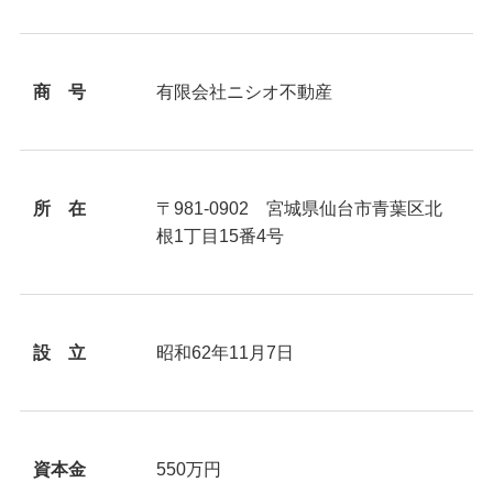
商 号
有限会社ニシオ不動産
所 在
〒981-0902 宮城県仙台市青葉区北
根1丁目15番4号
設 立
昭和62年11月7日
資本金
550万円