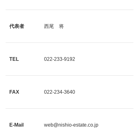
代表者
西尾 将
TEL
022-233-9192
FAX
022-234-3640
E-Mail
web@nishio-estate.co.jp